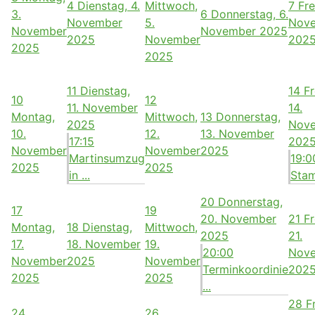
4
Dienstag, 4.
Mittwoch,
7
Fre
3.
6
Donnerstag, 6.
November
5.
Nov
November
November 2025
2025
November
202
2025
2025
11
Dienstag,
14
Fr
10
12
11. November
14.
Montag,
Mittwoch,
13
Donnerstag,
2025
Nov
10.
12.
13. November
17:15
202
November
November
2025
Martinsumzug
19:0
2025
2025
in ...
Sta
20
Donnerstag,
17
19
20. November
21
Fr
Montag,
18
Dienstag,
Mittwoch,
2025
21.
17.
18. November
19.
20:00
Nov
November
2025
November
Terminkoordinie
202
2025
2025
...
28
F
24
26