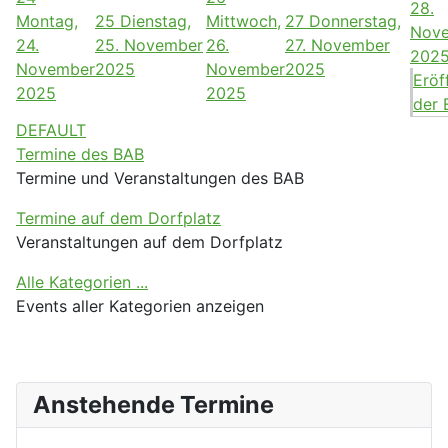
28.
Montag,
25
Dienstag,
Mittwoch,
27
Donnerstag,
Nov
24.
25. November
26.
27. November
202
November
2025
November
2025
Eröf
2025
2025
der E
DEFAULT
Termine des BAB
Termine und Veranstaltungen des BAB
Termine auf dem Dorfplatz
Veranstaltungen auf dem Dorfplatz
Alle Kategorien ...
Events aller Kategorien anzeigen
Anstehende Termine