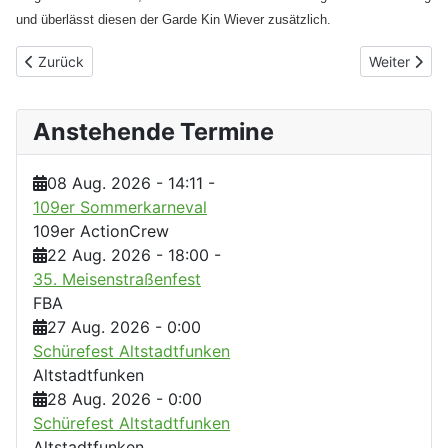
und überlässt diesen der Garde Kin Wiever zusätzlich.
Vorheriger Beitrag: Impressum & Datenschutz
Nächster Be
Zurück
Weiter
Anstehende Termine
08 Aug. 2026
-
14:11
-
109er Sommerkarneval
109er ActionCrew
22 Aug. 2026
-
18:00
-
35. Meisenstraßenfest
FBA
27 Aug. 2026
-
0:00
Schürefest Altstadtfunken
Altstadtfunken
28 Aug. 2026
-
0:00
Schürefest Altstadtfunken
Altstadtfunken