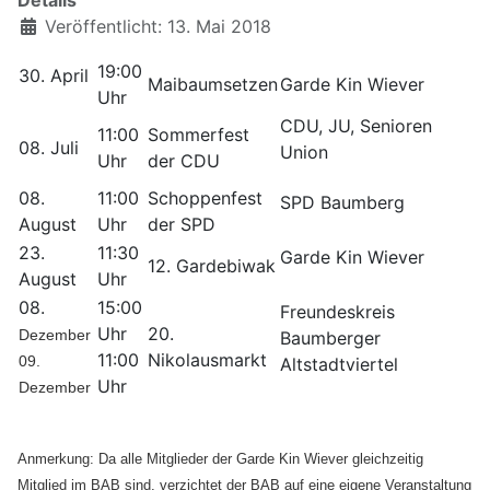
Details
Veröffentlicht: 13. Mai 2018
19:00
30. April
Maibaumsetzen
Garde Kin Wiever
Uhr
CDU, JU, Senioren
11:00
Sommerfest
08. Juli
Union
Uhr
der CDU
08.
11:00
Schoppenfest
SPD Baumberg
August
Uhr
der SPD
23.
11:30
Garde Kin Wiever
12. Gardebiwak
August
Uhr
08.
15:00
Freundeskreis
Uhr
20.
Dezember
Baumberger
11:00
Nikolausmarkt
09.
Altstadtviertel
Uhr
Dezember
Anmerkung: Da alle Mitglieder der Garde Kin Wiever gleichzeitig
Mitglied im BAB sind, verzichtet der BAB auf eine eigene Veranstaltung